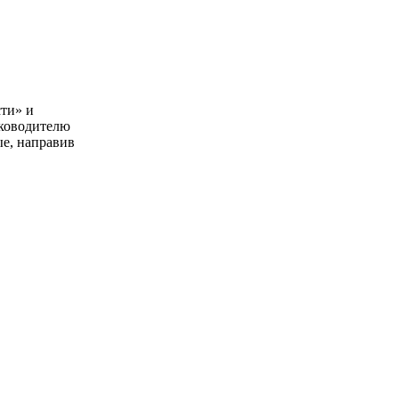
сти» и
уководителю
ые, направив